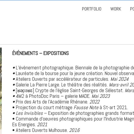
PORTFOLIO
WORK
P
ÉVÉNEMENTS – EXPOSITIONS
•
L’évènement photographique. Biennale de la photographie de
•
Lauréate de la bourse pour la jeune création. Nouvel observ
•
Ateliers Ouverts par accélérateur de particules.
Mai 2024
•
Galerie La Pierre Large. Le théâtre des réalités.
Mars-avril 2
•
[ʁəpaʁɛ] Crypte de l’église Saint-Georges de Sélestat.
Mar
•
4M2 à PhotoDoc Paris – galerie MADE.
Mai 2023
•
Prix des Arts de l’Académie Rhénane.
2022
• Projection du court métrage
Fausse Note
à St-art 2021.
• Les Invisibles
– Exposition de photographies grands formats
• Commande d’oeuvres photographiques pour l’Industrie Magni
Es Energies.
2021
• Ateliers Ouverts Mulhouse.
2016